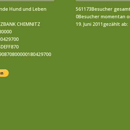
unde Hund und Leben
561173
Besucher gesamt
0
Besucher momentan on
ZBANK CHEMNITZ
19. Juni 2011
gezählt ab:
80000
80429700
SDEFF870
E90870800000180429700