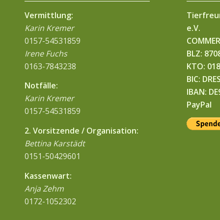
Vermittlung:
Tierfre
Karin Kremer
e.V.
0157-54531859
COMMER
Irene Fuchs
BLZ: 870
0163-7843238
KTO: 01
BIC: DRE
Notfälle:
IBAN: D
Karin Kremer
PayPal
0157-54531859
2. Vorsitzende / Organisation:
Bettina Karstädt
0151-50429601
Kassenwart:
Anja Zehm
0172-1052302