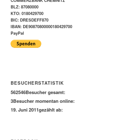
COMMERZBANK CHEMNITZ
BLZ: 87080000
KTO: 0180429700
BIC: DRESDEFF870
IBAN: DE90870800000180429700
PayPal
BESUCHERSTATISTIK
562546
Besucher gesamt:
3
Besucher momentan online:
19. Juni 2011
gezählt ab: