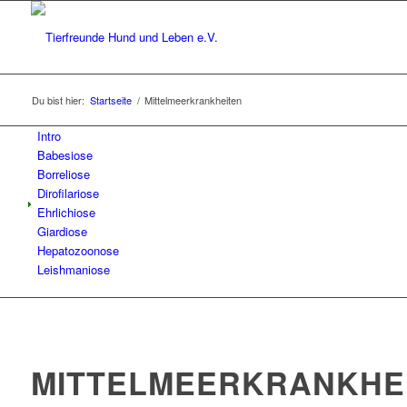
Du bist hier:
Startseite
/
Mittelmeerkrankheiten
Intro
Babesiose
Borreliose
Dirofilariose
Ehrlichiose
Giardiose
Hepatozoonose
Leishmaniose
MITTELMEERKRANKHE