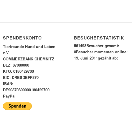
SPENDENKONTO
BESUCHERSTATISTIK
561498
Besucher gesamt:
Tierfreunde Hund und Leben
0
Besucher momentan online:
e.V.
19. Juni 2011
gezählt ab:
COMMERZBANK CHEMNITZ
BLZ: 87080000
KTO: 0180429700
BIC: DRESDEFF870
IBAN:
DE90870800000180429700
PayPal