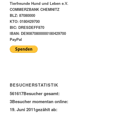
Tierfreunde Hund und Leben e.V.
COMMERZBANK CHEMNITZ
BLZ: 87080000
KTO: 0180429700
BIC: DRESDEFF870
IBAN: DE90870800000180429700
PayPal
BESUCHERSTATISTIK
561617
Besucher gesamt:
3
Besucher momentan online:
19. Juni 2011
gezählt ab: