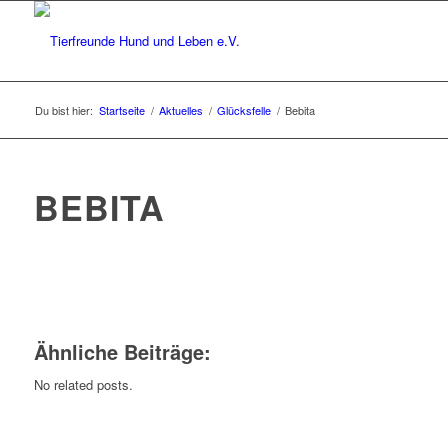
Du bist hier:
Startseite
/
Aktuelles
/
Glücksfelle
/
Bebita
BEBITA
Ähnliche Beiträge:
No related posts.