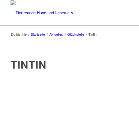
Du bist hier:
Startseite
/
Aktuelles
/
Glücksfelle
/
Tintin
TINTIN