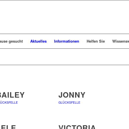
ause gesucht
Aktuelles
Informationen
Helfen Sie
Wissensw
BAILEY
JONNY
ÜCKSFELLE
GLÜCKSFELLE
LELE
VICTORIA