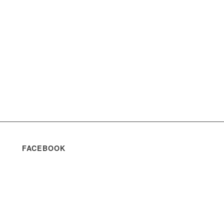
FACEBOOK