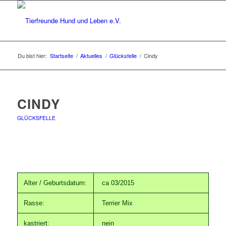
Du bist hier:
Startseite
/
Aktuelles
/
Glücksfelle
/
Cindy
CINDY
GLÜCKSFELLE
Alter / Geburtsdatum:
ca 03/2015
Rasse:
Terrier Mix
kastriert:
nein