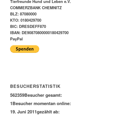
Tierfreunde Hund und Leben e.V.
COMMERZBANK CHEMNITZ
BLZ: 87080000
KTO: 0180429700
BIC: DRESDEFF870
IBAN: DE90870800000180429700
PayPal
BESUCHERSTATISTIK
562359
Besucher gesamt:
1
Besucher momentan online:
19. Juni 2011
gezählt ab: