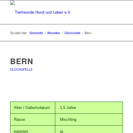
Du bist hier:
Startseite
/
Aktuelles
/
Glücksfelle
/
Bern
BERN
GLÜCKSFELLE
Alter / Geburtsdatum:
1,5 Jahre
Rasse:
Mischling
kastriert:
ja