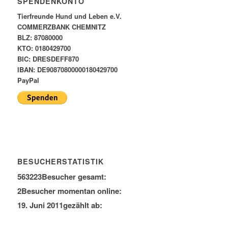
SPENDENKONTO
Tierfreunde Hund und Leben e.V.
COMMERZBANK CHEMNITZ
BLZ: 87080000
KTO: 0180429700
BIC: DRESDEFF870
IBAN: DE90870800000180429700
PayPal
BESUCHERSTATISTIK
563223
Besucher gesamt:
2
Besucher momentan online:
19. Juni 2011
gezählt ab: