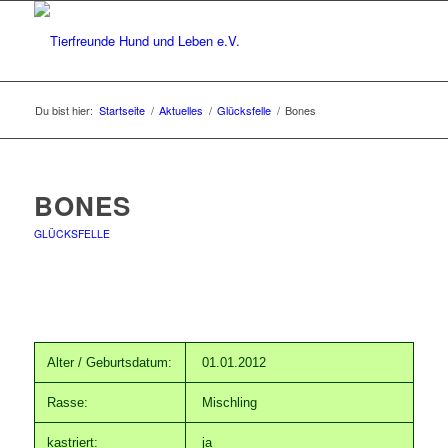
Du bist hier:
Startseite
/
Aktuelles
/
Glücksfelle
/
Bones
BONES
GLÜCKSFELLE
Alter / Geburtsdatum:
01.01.2012
Rasse:
Mischling
kastriert:
ja