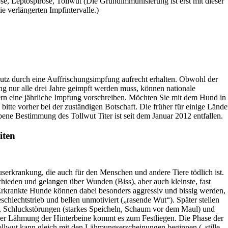
e, Leptospirose, Tollwut (Die Grundimmunisierung ist erst mit dieser
e verlängerten Impfintervalle.)
utz durch eine Auffrischungsimpfung aufrecht erhalten. Obwohl der
g nur alle drei Jahre geimpft werden muss, können nationale
 eine jährliche Impfung vorschreiben. Möchten Sie mit dem Hund in
 bitte vorher bei der zuständigen Botschaft. Die früher für einige Lände
ene Bestimmung des Tollwut Titer ist seit dem Januar 2012 entfallen.
iten
iruserkrankung, die auch für den Menschen und andere Tiere tödlich ist.
hieden und gelangen über Wunden (Biss), aber auch kleinste, fast
 Erkrankte Hunde können dabei besonders aggressiv und bissig werden,
eschlechtstrieb und bellen unmotiviert („rasende Wut“). Später stellen
n, Schluckstörungen (starkes Speicheln, Schaum vor dem Maul) und
ner Lähmung der Hinterbeine kommt es zum Festliegen. Die Phase der
llwut kann gleich mit den Lähmungserscheinungen beginnen („stille