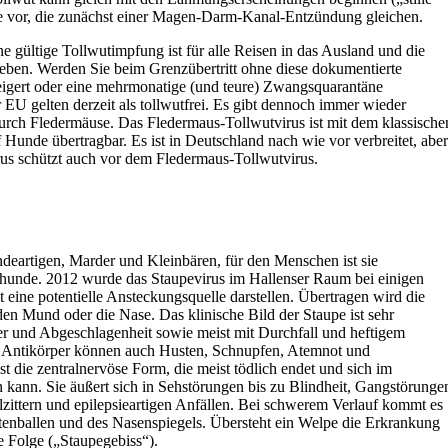
 vor, die zunächst einer Magen-Darm-Kanal-Entzündung gleichen.
 gültige Tollwutimpfung ist für alle Reisen in das Ausland und die
eben. Werden Sie beim Grenzübertritt ohne diese dokumentierte
eigert oder eine mehrmonatige (und teure) Zwangsquarantäne
 EU gelten derzeit als tollwutfrei. Es gibt dennoch immer wieder
durch Fledermäuse. Das Fledermaus-Tollwutvirus ist mit dem klassische
 Hunde übertragbar. Es ist in Deutschland nach wie vor verbreitet, aber
rus schützt auch vor dem Fledermaus-Tollwutvirus.
deartigen, Marder und Kleinbären, für den Menschen ist sie
ghunde. 2012 wurde das Staupevirus im Hallenser Raum bei einigen
eine potentielle Ansteckungsquelle darstellen. Übertragen wird die
n Mund oder die Nase. Das klinische Bild der Staupe ist sehr
er und Abgeschlagenheit sowie meist mit Durchfall und heftigem
nd Antikörper können auch Husten, Schnupfen, Atemnot und
t die zentralnervöse Form, die meist tödlich endet und sich im
n kann. Sie äußert sich in Sehstörungen bis zu Blindheit, Gangstörunge
ittern und epilepsieartigen Anfällen. Bei schwerem Verlauf kommt es
enballen und des Nasenspiegels. Übersteht ein Welpe die Erkrankung
e Folge („Staupegebiss“).