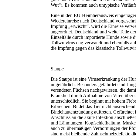
Wut“). Es kommen auch untypische Verläufe
Eine in den EU-Heimtierausweis eingetragene
Wiedereinreise nach Deutschland vorgeschri
Impfung „erwischt“, wird die Einreise verw
angeordnet. Deutschland und weite Teile der
Einzelfälle durch importierte Hunde sowie 
Tollwutvirus eng verwandt und ebenfalls auf
die Impfung gegen das klassische Tollwutvi
Staupe
Die Staupe ist eine Viruserkrankung der Hun
ungefährlich. Besonders gefährdet sind Jun
verendeten Füchsen nachgewiesen, die damit 
Krankheit durch Aufnahme von Viren über de
unterschiedlich. Sie beginnt mit hohem Fieb
Erbrechen. Bildet das Tier nicht ausreiche
Bindehautentzündung auftreten. Gefürchtet is
Anschluss an die akute Infektion anschließe
und Lähmungen, Kopfschiefhaltung, Muskelz
auch zu übermäßigen Verhornungen der Pfot
sind meist bleibende Zahnschmelzdefekte di