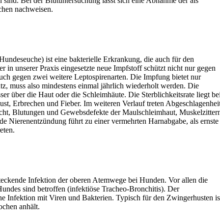
sind. Bei der Blutuntersuchung lässt sich eine Abnahme der als
chen nachweisen.
Hundeseuche) ist eine bakterielle Erkrankung, die auch für den
r in unserer Praxis eingesetzte neue Impfstoff schützt nicht nur gegen
uch gegen zwei weitere Leptospirenarten. Die Impfung bietet nur
tz, muss also mindestens einmal jährlich wiederholt werden. Die
ser über die Haut oder die Schleimhäute. Die Sterblichkeitsrate liegt be
ust, Erbrechen und Fieber. Im weiteren Verlauf treten Abgeschlagenheit
ht, Blutungen und Gewebsdefekte der Maulschleimhaut, Muskelzitter
lnde Nierenentzündung führt zu einer vermehrten Harnabgabe, als ernste
eten.
teckende Infektion der oberen Atemwege bei Hunden. Vor allen die
undes sind betroffen (infektiöse Tracheo-Bronchitis). Der
e Infektion mit Viren und Bakterien. Typisch für den Zwingerhusten is
ochen anhält.