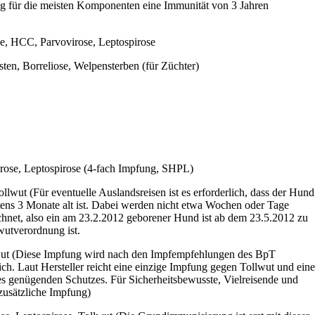
ng für die meisten Komponenten eine Immunität von 3 Jahren
pe, HCC, Parvovirose, Leptospirose
ten, Borreliose, Welpensterben (für Züchter)
rose, Leptospirose (4-fach Impfung, SHPL)
lwut (Für eventuelle Auslandsreisen ist es erforderlich, dass der Hund
ens 3 Monate alt ist. Dabei werden nicht etwa Wochen oder Tage
chnet, also ein am 23.2.2012 geborener Hund ist ab dem 23.5.2012 zu
wutverordnung ist.
wut (Diese Impfung wird nach den Impfempfehlungen des BpT
ich. Laut Hersteller reicht eine einzige Impfung gegen Tollwut und eine
genügenden Schutzes. Für Sicherheitsbewusste, Vielreisende und
zusätzliche Impfung)