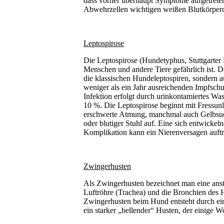
dass vorher überhaupt Symptome aufgetreten 
Abwehrzellen wichtigen weißen Blutkörper
Leptospirose
Die Leptospirose (Hundetyphus, Stuttgarter 
Menschen und andere Tiere gefährlich ist. De
die klassischen Hundeleptospiren, sondern a
weniger als ein Jahr ausreichenden Impfschu
Infektion erfolgt durch urinkontamiertes Was
10 %. Die Leptospirose beginnt mit Fressunl
erschwerte Atmung, manchmal auch Gelbsuc
oder blutiger Stuhl auf. Eine sich entwicke
Komplikation kann ein Nierenversagen auftr
Zwingerhusten
Als Zwingerhusten bezeichnet man eine ans
Luftröhre (Trachea) und die Bronchien des H
Zwingerhusten beim Hund entsteht durch ein
ein starker „bellender“ Husten, der einige W