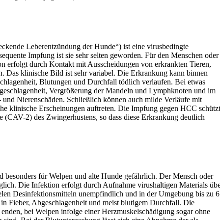
eckende Leberentzündung der Hunde“) ist eine virusbedingte
equente Impfung ist sie sehr selten geworden. Für den Menschen oder
tion erfolgt durch Kontakt mit Ausscheidungen von erkrankten Tieren,
n. Das klinische Bild ist sehr variabel. Die Erkrankung kann binnen
hlagenheit, Blutungen und Durchfall tödlich verlaufen. Bei etwas
Abgeschlagenheit, Vergrößerung der Mandeln und Lymphknoten und im
- und Nierenschäden. Schließlich können auch milde Verläufe mit
che klinische Erscheinungen auftreten. Die Impfung gegen HCC schütz
e (CAV-2) des Zwingerhustens, so dass diese Erkrankung deutlich
nd besonders für Welpen und alte Hunde gefährlich. Der Mensch oder
glich. Die Infektion erfolgt durch Aufnahme virushaltigen Materials üb
len Desinfektionsmitteln unempfindlich und in der Umgebung bis zu 6
 in Fieber, Abgeschlagenheit und meist blutigem Durchfall. Die
 enden, bei Welpen infolge einer Herzmuskelschädigung sogar ohne