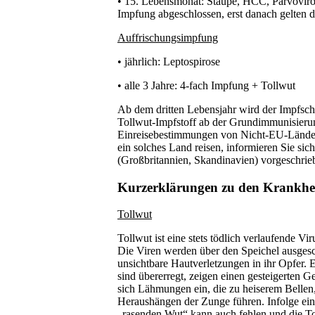
• 15. Lebensmonat: Staupe, HCC, Parvoviros
Impfung abgeschlossen, erst danach gelten di
Auffrischungsimpfung
• jährlich: Leptospirose
• alle 3 Jahre: 4-fach Impfung + Tollwut
Ab dem dritten Lebensjahr wird der Impfsch
Tollwut-Impfstoff ab der Grundimmunisierun
Einreisebestimmungen von Nicht-EU-Ländern
ein solches Land reisen, informieren Sie sich
(Großbritannien, Skandinavien) vorgeschrieb
Kurzerklärungen zu den Krankhe
Tollwut
Tollwut ist eine stets tödlich verlaufende V
Die Viren werden über den Speichel ausgesc
unsichtbare Hautverletzungen in ihr Opfer.
sind übererregt, zeigen einen gesteigerten G
sich Lähmungen ein, die zu heiserem Belle
Heraushängen der Zunge führen. Infolge ei
„rasenden Wut“ kann auch fehlen und die To