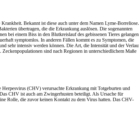
ne Krankheit. Bekannt ist diese auch unter dem Namen Lyme-Borreliose.
akterien übertragen, die die Erkrankung auslösen. Die sogenannten
en bei einem Biss in den Blutkreislauf des gebissenen Tieres gelangen
auerhaft symptomlos. In anderen Fällen kommt es zu Symptomen, die
 und sehr intensiv werden können. Die Art, die Intensität und der Verlau
g. Zeckenpopulationen sind nach Regionen in unterschiedlichem Maße
ne Herpesvirus (CHV) verursachte Erkrankung mit Totgeburten und
 Das CHV ist auch am Zwingerhusten beteiligt. Als Ursache für
eine Rolle, die zuvor keinen Kontakt zu dem Virus hatten. Das CHV-