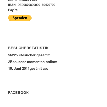
IBAN: DE90870800000180429700
PayPal
BESUCHERSTATISTIK
562253
Besucher gesamt:
2
Besucher momentan online:
19. Juni 2011
gezählt ab:
FACEBOOK