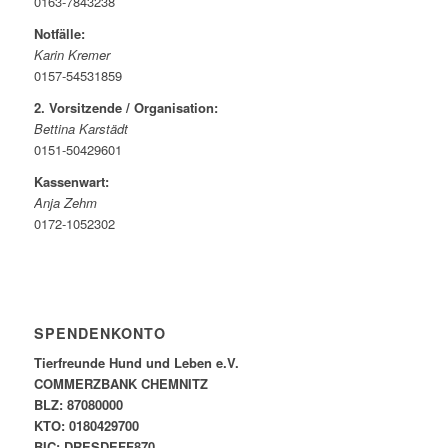
0163-7843238
Notfälle:
Karin Kremer
0157-54531859
2. Vorsitzende / Organisation:
Bettina Karstädt
0151-50429601
Kassenwart:
Anja Zehm
0172-1052302
SPENDENKONTO
Tierfreunde Hund und Leben e.V.
COMMERZBANK CHEMNITZ
BLZ: 87080000
KTO: 0180429700
BIC: DRESDEFF870