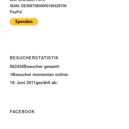
IBAN: DE90870800000180429700
PayPal
BESUCHERSTATISTIK
562434
Besucher gesamt:
1
Besucher momentan online:
19. Juni 2011
gezählt ab:
FACEBOOK