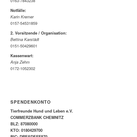
0163-7843238
Notfälle:
Karin Kremer
0157-54531859
2. Vorsitzende / Organisation:
Bettina Karstädt
0151-50429601
Kassenwart:
Anja Zehm
0172-1052302
SPENDENKONTO
Tierfreunde Hund und Leben e.V.
COMMERZBANK CHEMNITZ
BLZ: 87080000
KTO: 0180429700
BIC: DRESDEFF870