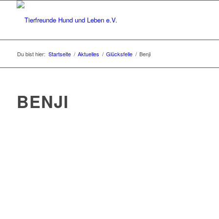
Du bist hier:
Startseite
/
Aktuelles
/
Glücksfelle
/
Benji
BENJI