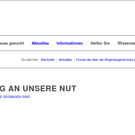
ause gesucht
Aktuelles
Informationen
Helfen Sie
Wissensw
Du bist hier:
Startseite
/
Aktuelles
/
Hunde die über die Regenbogenbrücke 
G AN UNSERE NUT
E GEGANGEN SIND