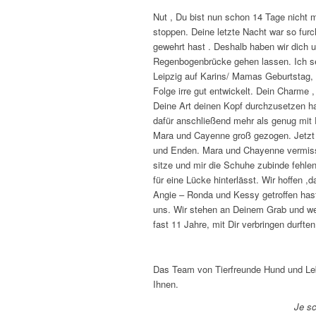
Nut , Du bist nun schon 14 Tage nicht 
stoppen. Deine letzte Nacht war so fur
gewehrt hast . Deshalb haben wir dich 
Regenbogenbrücke gehen lassen. Ich se
Leipzig auf Karins/ Mamas Geburtstag, w
Folge irre gut entwickelt. Dein Charme 
Deine Art deinen Kopf durchzusetzen h
dafür anschließend mehr als genug mit 
Mara und Cayenne groß gezogen. Jetzt i
und Enden. Mara und Chayenne vermisse
sitze und mir die Schuhe zubinde fehle
für eine Lücke hinterlässt. Wir hoffen 
Angie – Ronda und Kessy getroffen hast 
uns. Wir stehen an Deinem Grab und we
fast 11 Jahre, mit Dir verbringen durf
Das Team von Tierfreunde Hund und Lebe
Ihnen.
Je sc