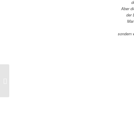
d
Aber di
der 
Man
sondern 
Yigho