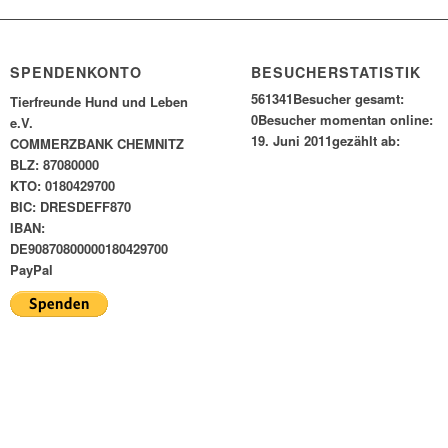
SPENDENKONTO
BESUCHERSTATISTIK
561341
Besucher gesamt:
Tierfreunde Hund und Leben
0
Besucher momentan online:
e.V.
19. Juni 2011
gezählt ab:
COMMERZBANK CHEMNITZ
BLZ: 87080000
KTO: 0180429700
BIC: DRESDEFF870
IBAN:
DE90870800000180429700
PayPal