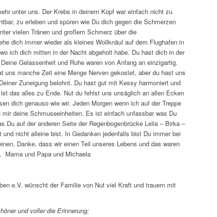
mehr unter uns. Der Krebs in deinem Kopf war einfach nicht zu
chtbar, zu erleben und spüren wie Du dich gegen die Schmerzen
unter vielen Tränen und großem Schmerz über die
he dich immer wieder als kleines Wollknäul auf dem Flughafen in
o ich dich mitten in der Nacht abgeholt habe. Du hast dich in der
, Deine Gelassenheit und Ruhe waren von Anfang an einzigartig.
at uns manche Zeit eine Menge Nerven gekostet, aber du hast uns
Deiner Zuneigung belohnt. Du hast gut mit Kessy harmoniert und
st das alles zu Ende. Nut du fehlst uns unsäglich an allen Ecken
n dich genauso wie wir. Jeden Morgen wenn ich auf der Treppe
n mir deine Schmuseeinheiten. Es ist einfach unfassbar was Du
,das Du auf der anderen Seite der Regenbogenbrücke Leila – Birka –
und nicht alleine bist. In Gedanken jedenfalls bist Du immer bei
inen. Danke, dass wir einen Teil unseres Lebens und das waren
ten. Mama und Papa und Michaela
n e.V. wünscht der Familie von Nut viel Kraft und trauern mit
höner und voller die Erinnerung;