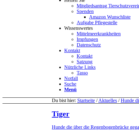
Helfen Sie
Mitgliedsantrag Tierschutzverei
Spenden
Amazon Wunschliste
Aufgabe Pflegestelle
Wissenswertes
Mittelmeerkrankheiten
Impfungen
Datenschutz
Kontakt
Kontakt
Satzung
Nützliche Links
Tasso
Notfall
Suche
Menü
Du bist hier:
Startseite
/
Aktuelles
/
Hunde di
Tiger
Hunde die über die Regenbogenbrücke gega