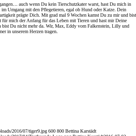
egangen… auch wenn Du kein Tierschutzkater warst, hast Du mich in
än im Umgang mit den Pflegetieren, egal ob Hund oder Katze. Dein
artigkeit prägte Dich. Mit grad mal 9 Wochen kamst Du zu mir und bist
ür mich der Anfang für das Leben mit Tieren und hast mir Deine
 bist Du nicht mehr da. Wir, Max, Eddy vom Falkenstein, Lilly und
er in unserem Herzen tragen.
loads/2016/07/tiger9.jpg
600
800
Bettina Karstädt