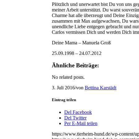
Plötzlich und unerwartet bist Du von uns g
meiner Arbeit unterstützt. Du warst souver
Charme hat alle überzeugt und Deine Einzig
zusammen mit Max aufgewachsen, Du warst f
unendliche Liebe entgegen gebracht und nun
Carlos vermissen Dich und werden Dich imm
Deine Mama – Manuela Groß
25.09.1998 – 24.07.2012
Ähnliche Beiträge:
No related posts.
3. Juli 2016
/
von
Bettina Karstädt
Eintrag teilen
Del Facebook
Del Twitter
Per E-Mail teilen
https://www.tierheim-hund.de/wp-content/up