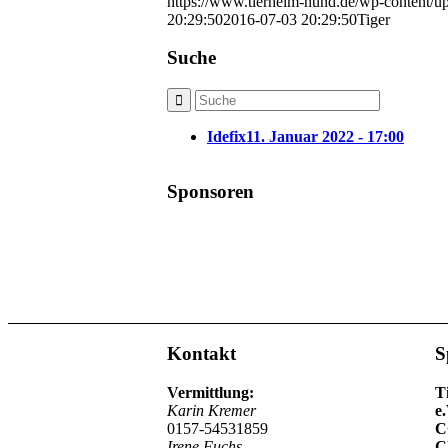
https://www.tierheim-hund.de/wp-content/u
20:29:50
2016-07-03 20:29:50
Tiger
Suche
Idefix
11. Januar 2022 - 17:00
Sponsoren
Kontakt
S
Vermittlung:
T
Karin Kremer
e.
0157-54531859
C
Irene Fuchs
C