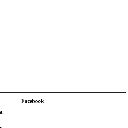
Facebook
t:
b: