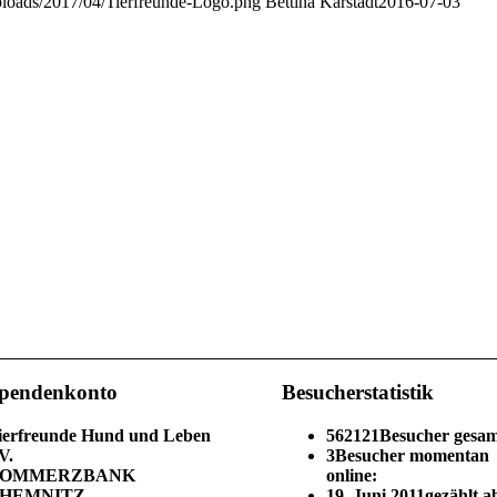
ploads/2017/04/Tierfreunde-Logo.png
Bettina Karstädt
2016-07-03
pendenkonto
Besucherstatistik
ierfreunde Hund und Leben
562121
Besucher gesam
V.
3
Besucher momentan
OMMERZBANK
online:
HEMNITZ
19. Juni 2011
gezählt a