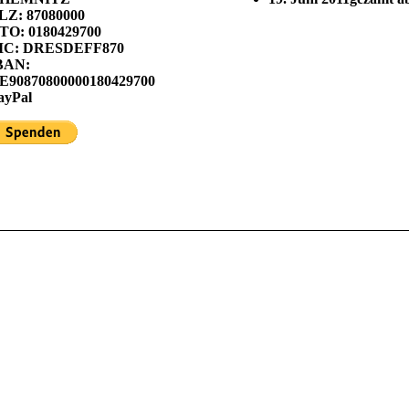
LZ: 87080000
TO: 0180429700
IC: DRESDEFF870
BAN:
E90870800000180429700
ayPal