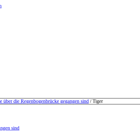
n
e über die Regenbogenbrücke gegangen sind
/
Tiger
ngen sind