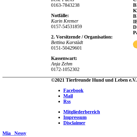
0163-7843238
B
K
Notfälle:
B
Karin Kremer
I
0157-54531859
D
P
2. Vorsitzende / Organisation:
Bettina Karstädt
0151-50429601
Kassenwart:
Anja Zehm
0172-1052302
©2021 Tierfreunde Hund und Leben e.V.
Facebook
Mail
Rss
Mitgliederbereich
Impressum
Disclaimer
Mia
Nessy