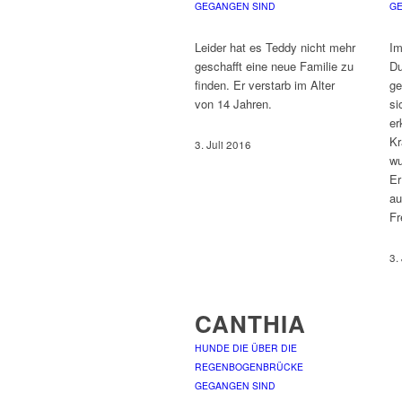
GEGANGEN SIND
GE
Leider hat es Teddy nicht mehr
Im
geschafft eine neue Familie zu
Du
finden. Er verstarb im Alter
ge
von 14 Jahren.
si
er
Kr
3. Juli 2016
wu
Er
au
F
3.
CANTHIA
HUNDE DIE ÜBER DIE
REGENBOGENBRÜCKE
GEGANGEN SIND