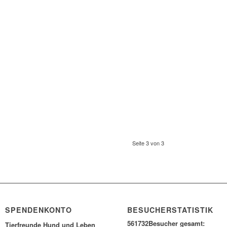
Seite 3 von 3
SPENDENKONTO
BESUCHERSTATISTIK
561732
Besucher gesamt:
Tierfreunde Hund und Leben