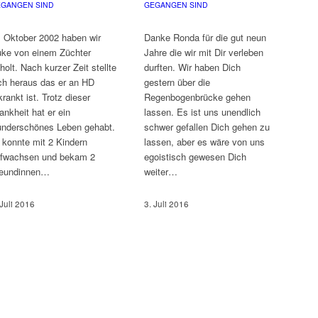
GANGEN SIND
GEGANGEN SIND
 Oktober 2002 haben wir
Danke Ronda für die gut neun
ke von einem Züchter
Jahre die wir mit Dir verleben
holt. Nach kurzer Zeit stellte
durften. Wir haben Dich
ch heraus das er an HD
gestern über die
krankt ist. Trotz dieser
Regenbogenbrücke gehen
ankheit hat er ein
lassen. Es ist uns unendlich
nderschönes Leben gehabt.
schwer gefallen Dich gehen zu
 konnte mit 2 Kindern
lassen, aber es wäre von uns
fwachsen und bekam 2
egoistisch gewesen Dich
reundinnen…
weiter…
 Juli 2016
3. Juli 2016