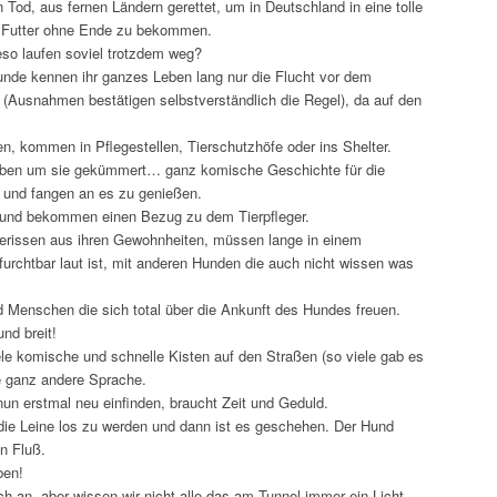
Tod, aus fernen Ländern gerettet, um in Deutschland in eine tolle
d Futter ohne Ende zu bekommen.
so laufen soviel trotzdem weg?
Hunde kennen ihr ganzes Leben lang nur die Flucht vor dem
(Ausnahmen bestätigen selbstverständlich die Regel), da auf den
n, kommen in Pflegestellen, Tierschutzhöfe oder ins Shelter.
 Leben um sie gekümmert… ganz komische Geschichte für die
 und fangen an es zu genießen.
und bekommen einen Bezug zu dem Tierpfleger.
gerissen aus ihren Gewohnheiten, müssen lange in einem
urchtbar laut ist, mit anderen Hunden die auch nicht wissen was
d Menschen die sich total über die Ankunft des Hundes freuen.
nd breit!
e komische und schnelle Kisten auf den Straßen (so viele gab es
e ganz andere Sprache.
nun erstmal neu einfinden, braucht Zeit und Geduld.
 die Leine los zu werden und dann ist es geschehen. Der Hund
en Fluß.
ben!
ch an, aber wissen wir nicht alle das am Tunnel immer ein Licht