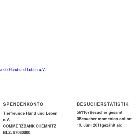
eunde Hund und Leben e.V.
SPENDENKONTO
BESUCHERSTATISTIK
561167
Besucher gesamt:
Tierfreunde Hund und Leben
0
Besucher momentan online:
e.V.
19. Juni 2011
gezählt ab:
COMMERZBANK CHEMNITZ
BLZ: 87080000