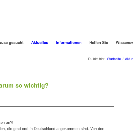
ause gesucht
Aktuelles
Informationen
Helfen Sie
Wissensw
Du bist hier:
Startseite
/
Aktue
Warum so wichtig?
ten an?!
den, die grad erst in Deutschland angekommen sind. Von den