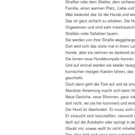
Straßen oder dem Shelter, dem sicheren 
Familie, einen warmen Platz, Liebe un
Was bedeutet das für die Hunde und wie
Das ist ganz einfach zu erklären. Die 
Ungewissen und sind sehr misstrauisch 
Straßen viele Gefahren lauern.
Sie werden von ihrer Straße weggefange
Dort wird sich das erste mal in ihrem
Hunde, aber sie nehmen es dankend an
Sie lernen neue Hundekumpels kennen 
Und auf einmal werden sie wieder raus
komischen riesigen Kasten fahren, das f
geschieht.
Doch dann geht die Türe auf und da sin
Absolute Verwirrung macht sich beim Hu
Neue Gerüche, neue Stimmen, ganz viel
dort nicht, wo sie her kommen) und ein
Der Hund ist überfordert. Er muss sich 
Er versucht sich loszureißen, versucht
läuft auf die Autobahn oder springt in d
Glaubt mir, sowas wollt ihr nicht miterle
Das alles hört sich ganz ganz schreckli