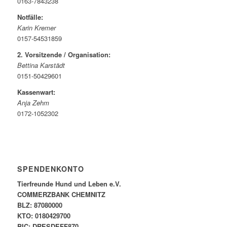
0163-7843238
Notfälle:
Karin Kremer
0157-54531859
2. Vorsitzende / Organisation:
Bettina Karstädt
0151-50429601
Kassenwart:
Anja Zehm
0172-1052302
SPENDENKONTO
Tierfreunde Hund und Leben e.V.
COMMERZBANK CHEMNITZ
BLZ: 87080000
KTO: 0180429700
BIC: DRESDEFF870