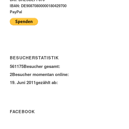
IBAN: DE90870800000180429700
PayPal
BESUCHERSTATISTIK
561175
Besucher gesamt:
2
Besucher momentan online:
19. Juni 2011
gezählt ab:
FACEBOOK