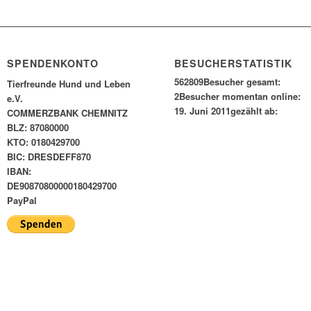
SPENDENKONTO
BESUCHERSTATISTIK
562809
Besucher gesamt:
Tierfreunde Hund und Leben
2
Besucher momentan online:
e.V.
19. Juni 2011
gezählt ab:
COMMERZBANK CHEMNITZ
BLZ: 87080000
KTO: 0180429700
BIC: DRESDEFF870
IBAN:
DE90870800000180429700
PayPal