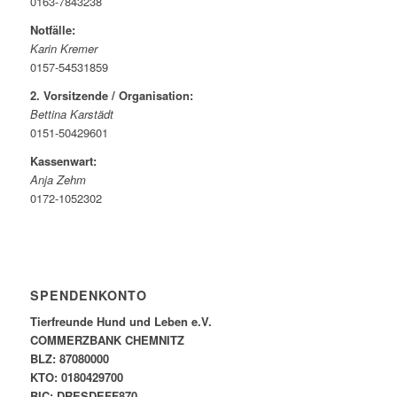
0163-7843238
Notfälle:
Karin Kremer
0157-54531859
2. Vorsitzende / Organisation:
Bettina Karstädt
0151-50429601
Kassenwart:
Anja Zehm
0172-1052302
SPENDENKONTO
Tierfreunde Hund und Leben e.V.
COMMERZBANK CHEMNITZ
BLZ: 87080000
KTO: 0180429700
BIC: DRESDEFF870