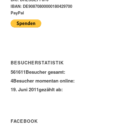
IBAN: DE90870800000180429700
PayPal
BESUCHERSTATISTIK
561611
Besucher gesamt:
4
Besucher momentan online:
19. Juni 2011
gezählt ab:
FACEBOOK