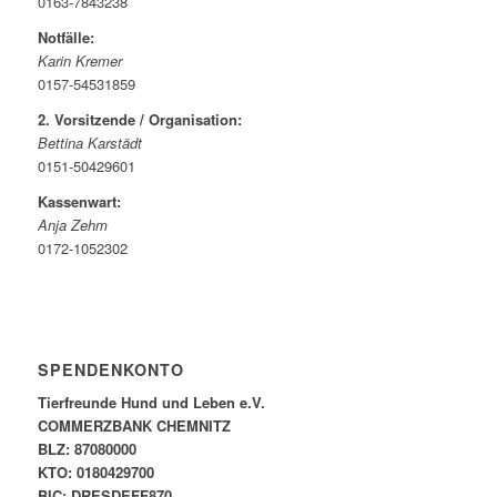
0163-7843238
Notfälle:
Karin Kremer
0157-54531859
2. Vorsitzende / Organisation:
Bettina Karstädt
0151-50429601
Kassenwart:
Anja Zehm
0172-1052302
SPENDENKONTO
Tierfreunde Hund und Leben e.V.
COMMERZBANK CHEMNITZ
BLZ: 87080000
KTO: 0180429700
BIC: DRESDEFF870