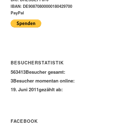
IBAN: DE90870800000180429700
PayPal
BESUCHERSTATISTIK
563413
Besucher gesamt:
3
Besucher momentan online:
19. Juni 2011
gezählt ab:
FACEBOOK