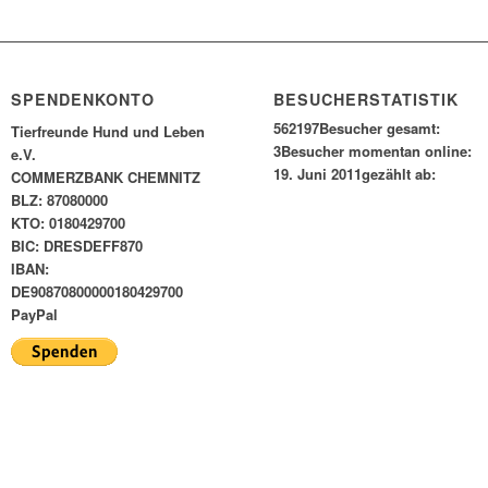
SPENDENKONTO
BESUCHERSTATISTIK
562197
Besucher gesamt:
Tierfreunde Hund und Leben
3
Besucher momentan online:
e.V.
19. Juni 2011
gezählt ab:
COMMERZBANK CHEMNITZ
BLZ: 87080000
KTO: 0180429700
BIC: DRESDEFF870
IBAN:
DE90870800000180429700
PayPal